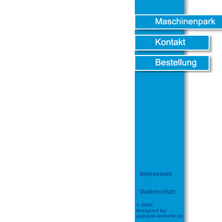
Impressum
Datenschutz
© 2006
designed by:
up2date-website.de